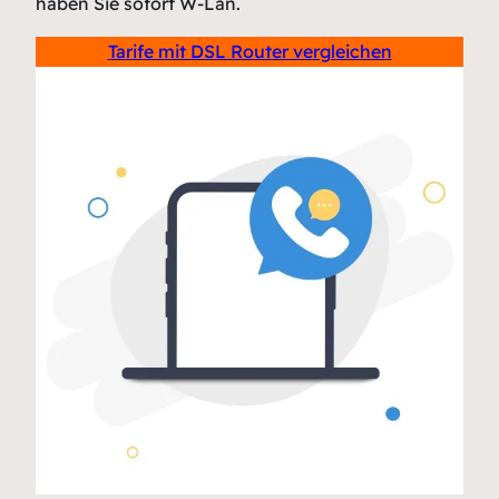
haben Sie sofort W-Lan.
Tarife mit DSL Router vergleichen